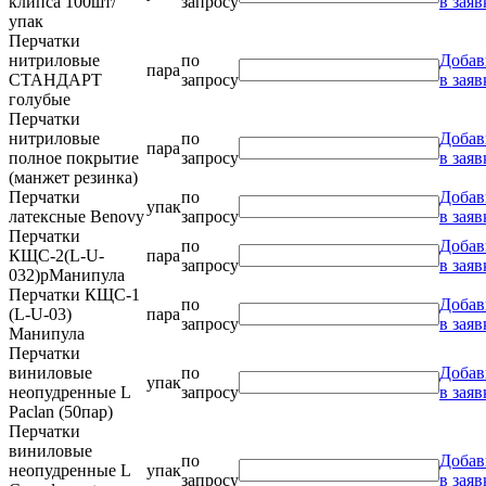
клипса 100шт/
запросу
в заяв
упак
Перчатки
нитриловые
по
Добав
пара
СТАНДАРТ
запросу
в заяв
голубые
Перчатки
нитриловые
по
Добав
пара
полное покрытие
запросу
в заяв
(манжет резинка)
Перчатки
по
Добав
упак
латексные Benovy
запросу
в заяв
Перчатки
по
Добав
КЩС-2(L-U-
пара
запросу
в заяв
032)pМанипула
Перчатки КЩС-1
по
Добав
(L-U-03)
пара
запросу
в заяв
Манипула
Перчатки
виниловые
по
Добав
упак
неопудренные L
запросу
в заяв
Paclan (50пар)
Перчатки
виниловые
по
Добав
неопудренные L
упак
запросу
в заяв