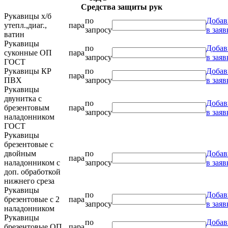
Средства защиты рук
Рукавицы х/б
по
Добав
утепл.,диаг.,
пара
запросу
в заяв
ватин
Рукавицы
по
Добав
суконные ОП
пара
запросу
в заяв
ГОСТ
Рукавицы КР
по
Добав
пара
ПВХ
запросу
в заяв
Рукавицы
двунитка с
по
Добав
брезентовым
пара
запросу
в заяв
наладонником
ГОСТ
Рукавицы
брезентовые с
двойным
по
Добав
пара
наладонником с
запросу
в заяв
доп. обработкой
нижнего среза
Рукавицы
по
Добав
брезентовые с 2
пара
запросу
в заяв
наладонником
Рукавицы
по
Добав
брезентовые ОП
пара