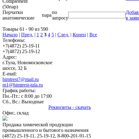
Complement
(50пар)
Перчатки
по
Добав
пара
анатомические
запросу
в заяв
Товары 61 - 90 из 590
Начало
|
Пред.
|
1
2
3
4
5
|
След.
|
Конец
|
Все
Телефоны:
+7(4872) 25-19-11
+7(4872) 25-19-12
Адрес:
г.Тула, Новомосковское
шоссе, 32 Б
E-mail:
himtrest7@mail.ru
m1@himtrest-tula.ru
График работы:
Пн.-Пт.: с 8:00 до 17:00
Сб., Вс.: Выходные
Реквизиты - скачать
Офис, склад
Продажа химической продукции
промышленного и бытового назначения
(4872) 25-19-11, 25-19-12, 8-800-201-91-15