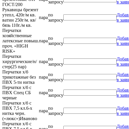
запросу
в заяв
ГОСТ/200
Рукавицы брезент
утепл, 420г/м кв.
по
Добав
пара
ватин 250г/м. кв/
запросу
в заяв
бязь 110г./м кв.
Перчатки
хозяйственные
по
Добав
латексные повыш.
пара
запросу
в заяв
проч. «HIGH
RISK»
Перчатки
по
Добав
хирургические/н/
пара
запросу
в заяв
стер(25 пар)
Перчатки х/б
по
Добав
трикотажные без
пара
запросу
в заяв
ПВХ 5-ти нитка
Перчатки х/б с
по
Добав
ПВХ Спец СБ
пара
запросу
в заяв
черные
Перчатки х/б с
ПВХ 7,5 кл.6-х
по
Добав
пара
нитка черн.
запросу
в заяв
(«люкс»)Иваново
Перчатки х/б с
по
Добав
ПВХ 7,5 кл.6-х
пара