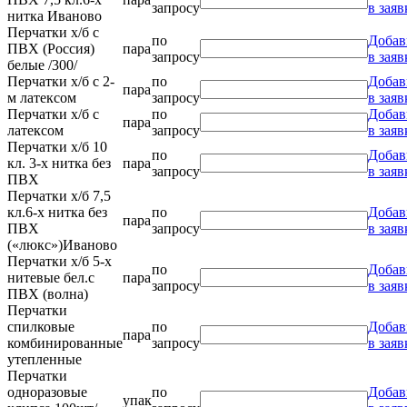
запросу
в заяв
нитка Иваново
Перчатки х/б с
по
Добав
ПВХ (Россия)
пара
запросу
в заяв
белые /300/
Перчатки х/б с 2-
по
Добав
пара
м латексом
запросу
в заяв
Перчатки х/б с
по
Добав
пара
латексом
запросу
в заяв
Перчатки х/б 10
по
Добав
кл. 3-х нитка без
пара
запросу
в заяв
ПВХ
Перчатки х/б 7,5
кл.6-х нитка без
по
Добав
пара
ПВХ
запросу
в заяв
(«люкс»)Иваново
Перчатки х/б 5-х
по
Добав
нитевые бел.с
пара
запросу
в заяв
ПВХ (волна)
Перчатки
спилковые
по
Добав
пара
комбинированные
запросу
в заяв
утепленные
Перчатки
одноразовые
по
Добав
упак