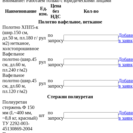
Внимание! Работаем только с юридическими лицами
Цена
Ед.
Наименование
без
Кол-во
изм.
НДС
Полотно вафельное, нетканое
Полотно ХПП5-к
(шир.150 см,
по
Добави
дл.50 м, пл.180 г/
рул
запросу
в заявк
м2) нетканое,
холстопрошивное
Вафельное
полотно (шир.45
по
Добави
рул
см, дл.60 м,
запросу
в заявк
пл.240 г/м2)
Вафельное
полотно (шир.45
по
Добави
рул
см, дл.60 м,
запросу
в заявк
пл.120 г/м2)
Стержни полиуретан
Полиуретан
стержень Ф 150
мм (L~400 мм,
по
Добави
шт
~8,8 кг, красный)
запросу
в заявк
ТУ 2292-003-
45130869-2004