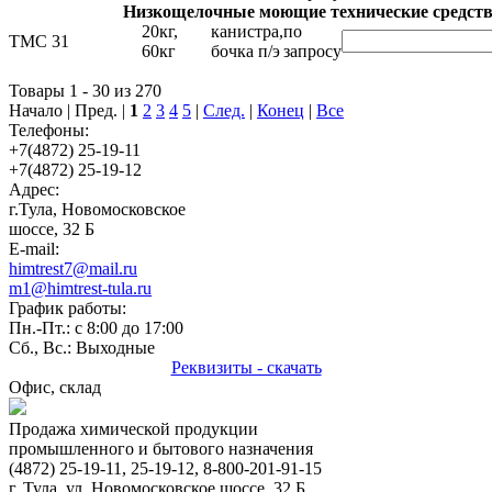
Низкощелочные моющие технические средст
20кг,
канистра,
по
ТМС 31
60кг
бочка п/э
запросу
Товары 1 - 30 из 270
Начало | Пред. |
1
2
3
4
5
|
След.
|
Конец
|
Все
Телефоны:
+7(4872) 25-19-11
+7(4872) 25-19-12
Адрес:
г.Тула, Новомосковское
шоссе, 32 Б
E-mail:
himtrest7@mail.ru
m1@himtrest-tula.ru
График работы:
Пн.-Пт.: с 8:00 до 17:00
Сб., Вс.: Выходные
Реквизиты - скачать
Офис, склад
Продажа химической продукции
промышленного и бытового назначения
(4872) 25-19-11, 25-19-12, 8-800-201-91-15
г. Тула, ул. Новомосковское шоссе, 32 Б