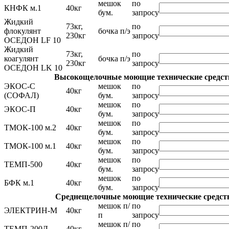
мешок
по
КНФК м.1
40кг
бум.
запросу
Жидкий
73кг,
по
флокулянт
бочка п/э
230кг
запросу
ОСЕДОН LF 10
Жидкий
73кг,
по
коагулянт
бочка п/э
230кг
запросу
ОСЕДОН LK 10
Высокощелочные моющие технические средст
ЭКОС-С
мешок
по
40кг
(СОФАЛ)
бум.
запросу
мешок
по
ЭКОС-П
40кг
бум.
запросу
мешок
по
ТМОК-100 м.2
40кг
бум.
запросу
мешок
по
ТМОК-100 м.1
40кг
бум.
запросу
мешок
по
ТЕМП-500
40кг
бум.
запросу
мешок
по
БФК м.1
40кг
бум.
запросу
Среднещелочные моющие технические средст
мешок п/
по
ЭЛЕКТРИН-М
40кг
п
запросу
мешок п/
по
ТЕМП-200Д
40кг