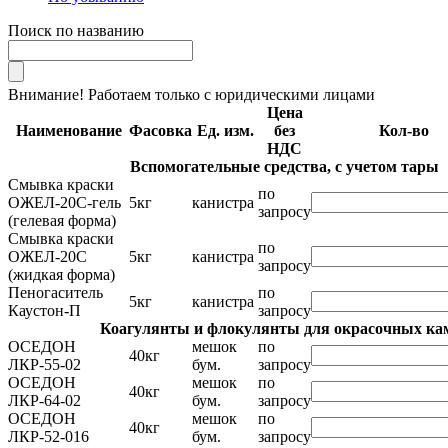
Поиск по названию
Внимание! Работаем только с юридическими лицами
Цена
Наименование
Фасовка
Ед. изм.
без
Кол-во
НДС
Вспомогательные средства, с учетом тары
Смывка краски
по
ОЖЕЛ-20С-гель
5кг
канистра
запросу
(гелевая форма)
Смывка краски
по
ОЖЕЛ-20С
5кг
канистра
запросу
(жидкая форма)
Пеногаситель
по
5кг
канистра
Каустон-П
запросу
Коагулянты и флокулянты для окрасочных ка
ОСЕДОН
мешок
по
40кг
ЛКР-55-02
бум.
запросу
ОСЕДОН
мешок
по
40кг
ЛКР-64-02
бум.
запросу
ОСЕДОН
мешок
по
40кг
ЛКР-52-016
бум.
запросу