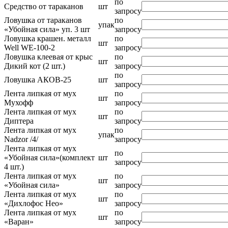
по
Средство от тараканов
шт
запросу
Ловушка от тараканов
по
упак
«Убойная сила» уп. 3 шт
запросу
Ловушка крашен. металл
по
шт
Well WE-100-2
запросу
Ловушка клеевая от крыс
по
шт
Дикий кот (2 шт.)
запросу
по
Ловушка АКОВ-25
шт
запросу
Лента липкая от мух
по
шт
Мухофф
запросу
Лента липкая от мух
по
шт
Диптера
запросу
Лента липкая от мух
по
упак
Nadzor /4/
запросу
Лента липкая от мух
по
«Убойная сила»(комплект
шт
запросу
4 шт.)
Лента липкая от мух
по
шт
«Убойная сила»
запросу
Лента липкая от мух
по
шт
«Дихлофос Нео»
запросу
Лента липкая от мух
по
шт
«Варан»
запросу