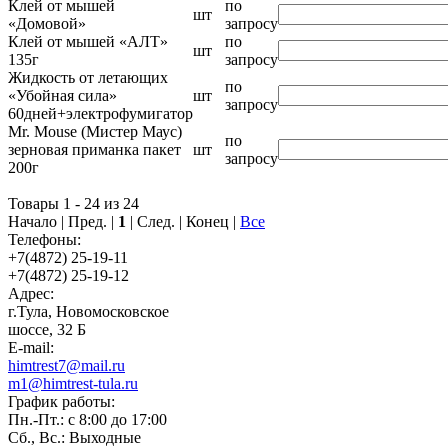
Клей от мышей
по
шт
«Домовой»
запросу
Клей от мышей «АЛТ»
по
шт
135г
запросу
Жидкость от летающих
по
«Убойная сила»
шт
запросу
60дней+электрофумигатор
Mr. Mouse (Мистер Маус)
по
зерновая приманка пакет
шт
запросу
200г
Товары 1 - 24 из 24
Начало | Пред. |
1
| След. | Конец
|
Все
Телефоны:
+7(4872) 25-19-11
+7(4872) 25-19-12
Адрес:
г.Тула, Новомосковское
шоссе, 32 Б
E-mail:
himtrest7@mail.ru
m1@himtrest-tula.ru
График работы:
Пн.-Пт.: с 8:00 до 17:00
Сб., Вс.: Выходные