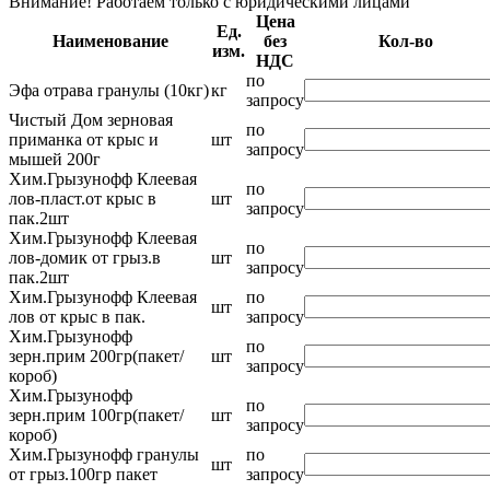
Внимание! Работаем только с юридическими лицами
Цена
Ед.
Наименование
без
Кол-во
изм.
НДС
по
Эфа отрава гранулы (10кг)
кг
запросу
Чистый Дом зерновая
по
приманка от крыс и
шт
запросу
мышей 200г
Хим.Грызунофф Клеевая
по
лов-пласт.от крыс в
шт
запросу
пак.2шт
Хим.Грызунофф Клеевая
по
лов-домик от грыз.в
шт
запросу
пак.2шт
Хим.Грызунофф Клеевая
по
шт
лов от крыс в пак.
запросу
Хим.Грызунофф
по
зерн.прим 200гр(пакет/
шт
запросу
короб)
Хим.Грызунофф
по
зерн.прим 100гр(пакет/
шт
запросу
короб)
Хим.Грызунофф гранулы
по
шт
от грыз.100гр пакет
запросу