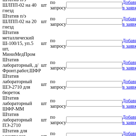
по
Добав
ШЛПП-02 на 40
шт
запросу
в заяв
гнезд
Штатив п/э
по
Добав
ШЛПП-02 на 20
шт
запросу
в заяв
гнезд
Штатив
металлический
по
Добав
Ш-100/15, уп.5
шт
запросу
в заяв
шт,
МиниМедПром
Штатив
по
Добав
лабораторный, д/
шт
запросу
в заяв
Фронт.работ,ШФР
Штатив
лабораторный
по
Добав
шт
ШЭ-2710 для
запросу
в заяв
бюреток
Штатив
по
Добав
лабораторный
шт
запросу
в заяв
ШФР-ММ
Штатив
по
Добав
лабораторный
шт
запросу
в заяв
ПЭ-2710
Штатив для
по
Добав