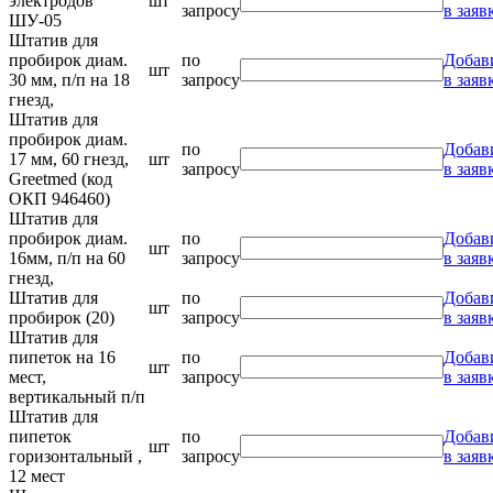
электродов
шт
запросу
в заяв
ШУ-05
Штатив для
пробирок диам.
по
Добав
шт
30 мм, п/п на 18
запросу
в заяв
гнезд,
Штатив для
пробирок диам.
по
Добав
17 мм, 60 гнезд,
шт
запросу
в заяв
Greetmed (код
ОКП 946460)
Штатив для
пробирок диам.
по
Добав
шт
16мм, п/п на 60
запросу
в заяв
гнезд,
Штатив для
по
Добав
шт
пробирок (20)
запросу
в заяв
Штатив для
пипеток на 16
по
Добав
шт
мест,
запросу
в заяв
вертикальный п/п
Штатив для
пипеток
по
Добав
шт
горизонтальный ,
запросу
в заяв
12 мест