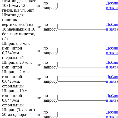
Штатив для кювет
по
Добав
10х10мм , 12
шт
запросу
в заяв
гнезд, п/э уп. 5шт
Штатив для
пипеток
вертикальный на
по
Добав
шт
18 маленьких и 10
запросу
в заяв
больших пипеток,
п/п
Шприцы 5 мл с
имп. иглой
по
Добав
шт
0,7*40мм
запросу
в заяв
стерильный
Шприцы 20 мл с
по
Добав
шт
имп. иглой
запросу
в заяв
Шприцы 2 мл с
имп. иглой
по
Добав
шт
0,6*25мм,
запросу
в заяв
стерильный
Шприцы 10 мл с
имп. иглой
по
Добав
шт
0,8*40мм
запросу
в заяв
стерильный
Шприц (3-х комп)
по
Добав
50 мл однораз.
шт
запросу
в заяв