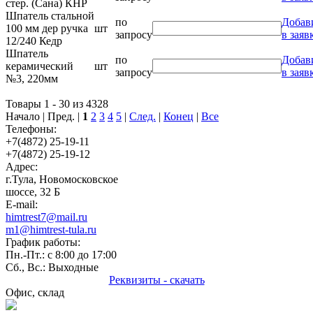
стер. (Сана) КНР
Шпатель стальной
по
Добав
100 мм дер ручка
шт
запросу
в заяв
12/240 Кедр
Шпатель
по
Добав
керамический
шт
запросу
в заяв
№3, 220мм
Товары 1 - 30 из 4328
Начало | Пред. |
1
2
3
4
5
|
След.
|
Конец
|
Все
Телефоны:
+7(4872) 25-19-11
+7(4872) 25-19-12
Адрес:
г.Тула, Новомосковское
шоссе, 32 Б
E-mail:
himtrest7@mail.ru
m1@himtrest-tula.ru
График работы:
Пн.-Пт.: с 8:00 до 17:00
Сб., Вс.: Выходные
Реквизиты - скачать
Офис, склад