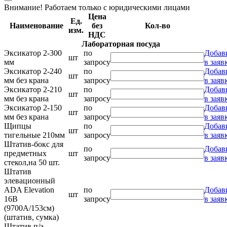
Внимание! Работаем только с юридическими лицами
Цена
Ед.
Наименование
без
Кол-во
изм.
НДС
Лабораторная посуда
Эксикатор 2-300
по
Добав
шт
мм
запросу
в заяв
Эксикатор 2-240
по
Добав
шт
мм без крана
запросу
в заяв
Эксикатор 2-210
по
Добав
шт
мм без крана
запросу
в заяв
Эксикатор 2-150
по
Добав
шт
мм без крана
запросу
в заяв
Щипцы
по
Добав
шт
тигельные 210мм
запросу
в заяв
Штатив-бокс для
по
Добав
предметных
шт
запросу
в заяв
стекол,на 50 шт.
Штатив
элевационный
ADA Elevation
по
Добав
шт
16B
запросу
в заяв
(9700А/153см)
(штатив, сумка)
Штатив п/э