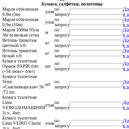
Бумага, салфетки, полотенца
Марля отбеленная
по
До
упак
0,9м (5м)
запросу
в з
Марля отбеленная
по
До
упак
0,9м (10м)
запросу
в з
Марля 1000м 95см
по
До
м
36г/м мелкая сетка
запросу
в з
Ветошь трикотаж
по
До
кг
цветной х/б
запросу
в з
Ветошь трикотаж
по
До
кг
белый х/б
запросу
в з
Бумага туалетная
по
До
Оранж PAPIR б/вт
шт
запросу
в з
(«54 люкс» б/вт)
Бумага туалетная
Veiro
по
До
шт
«Сыктывкарская» 56
запросу
в з
/72 шт.
Бумага туалетная
Linia
по
До
упак
VEIROДОМАШНЯЯ
запросу
в з
2сл., 4шт.
Бумага туалетная
по
До
Linia VEIRO Classic
упак
запросу
в з
2сл., 4шт.