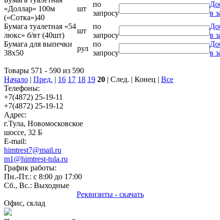
по
До
«Доллар» 100м
шт
запросу
в з
(«Сотка»)40
Бумага туалетная «54
по
До
шт
люкс» б/вт (40шт)
запросу
в з
Бумага для выпечки
по
До
рул
38х50
запросу
в з
Товары 571 - 590 из 590
Начало
|
Пред.
|
16
17
18
19
20
| След. | Конец
|
Все
Телефоны:
+7(4872) 25-19-11
+7(4872) 25-19-12
Адрес:
г.Тула, Новомосковское
шоссе, 32 Б
E-mail:
himtrest7@mail.ru
m1@himtrest-tula.ru
График работы:
Пн.-Пт.: с 8:00 до 17:00
Сб., Вс.: Выходные
Реквизиты - скачать
Офис, склад