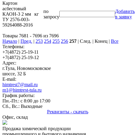
Картон
асбестовый
по
Добавить
КАОН-3 2 мм
кг
запросу
в заявку
ТУ 2576-003-
59264088-2016
Товары 7681 - 7696 из 7696
Начало
|
Пред.
|
253
254
255
256
257
| След. | Конец
|
Все
Телефоны:
+7(4872) 25-19-11
+7(4872) 25-19-12
Адрес:
г.Тула, Новомосковское
шоссе, 32 Б
E-mail:
himtrest7@mail.ru
m1@himtrest-tula.ru
График работы:
Пн.-Пт.: с 8:00 до 17:00
Сб., Вс.: Выходные
Реквизиты - скачать
Офис, склад
Продажа химической продукции
промышленного и бытового назначения